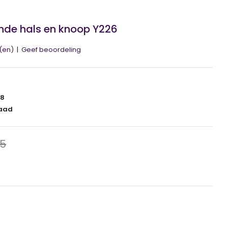
nde hals en knoop Y226
(en)
|
Geef beoordeling
08
aad
95