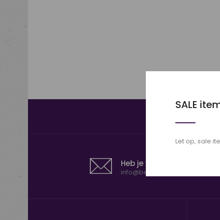
SALE ite
Let op, sale 
Heb je vragen?
info@bestelhiersnel.nl