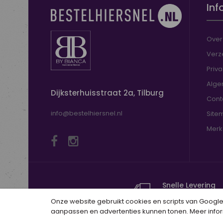
Inf
Over
Verz
Priv
Alge
Dijksterhuisstraat 2a, Tilburg
Cont
info@bestelhiersnel.nl
Site
Merke
Snelle Levering
Binnen 24 uur ver
Onze website gebruikt cookies en scripts van Google 
aanpassen en advertenties kunnen tonen. Meer infor