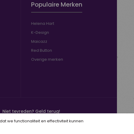
Populaire Merken
Helena Hart
K-Design
Maicazz
Red Button
Overige merken
Niet tevreden? Geld terug!
100% tevredenheidsgarantie
 we functionaliteit en effectiviteit kunnen