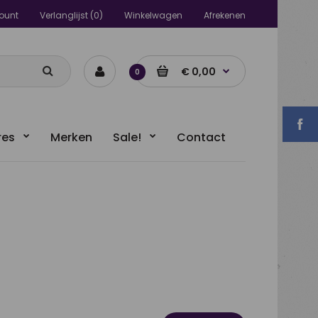
ount
Verlanglijst (0)
Winkelwagen
Afrekenen
€ 0,00
0
res
Merken
Sale!
Contact