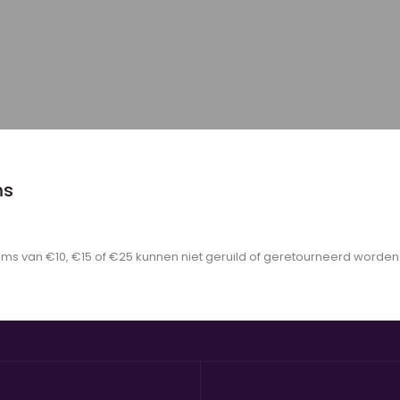
ms
Vanaf 01-06-2025 verwerken wij geen retourzendingen meer.
items van €10, €15 of €25 kunnen niet geruild of geretourneerd worden
CONTACT FORMULIER