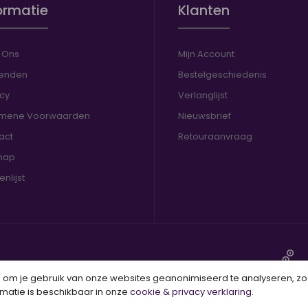
ormatie
Klanten
 Ons
Mijn Account
enden
Bestelgeschiedenis
acy
Verlanglijst
mene Voorwaarden
Nieuwsbrief
act
Retouraanvraag
map
nlijst
zendklaar
om je gebruik van onze websites geanonimiseerd te analyseren, zodat
matie is beschikbaar in onze
cookie & privacy verklaring
.