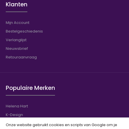
Klanten
Mijn Account
Bestelgeschiedenis
Verlanglijst
Nieuwsbrief
Retouraanvraag
Populaire Merken
Helena Hart
K-Design
Maicazz
Onze website gebruikt cookies en scripts van Google om je