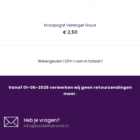
Knoopsgat Verlenger Goud
Knoopsgat Verlenger Goud
€ 2,50
€ 2,50
Weergeven 1 t/m 1 van in totaal 1
..
Vanaf 01-06-2025 verwerken wij geen retourzendingen
meer.
Heb je vragen?
info@bestelhiersnel.nl