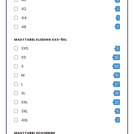
42
2
44
1
46
2
MAATTABEL KLEDING XXS-5XL
XXS
5
XS
25
S
53
M
51
L
27
XL
10
XXL
22
3XL
5
4XL
2
MAATTABEL SCHOENEN