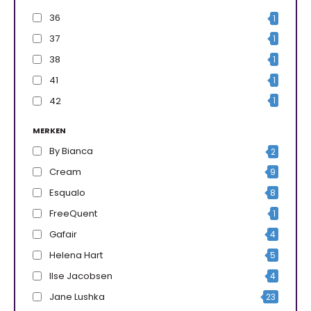
36
1
37
1
38
1
41
1
42
1
MERKEN
By Bianca
2
Cream
9
Esqualo
8
FreeQuent
1
Gafair
4
Helena Hart
5
Ilse Jacobsen
4
Jane Lushka
23