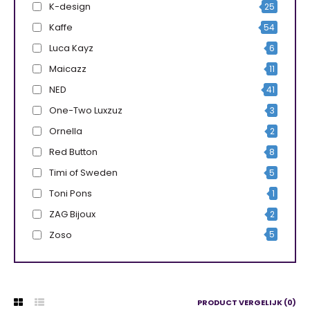
K-design
25
Kaffe
54
Luca Kayz
6
Maicazz
11
NED
41
One-Two Luxzuz
3
Ornella
2
Red Button
8
Timi of Sweden
5
Toni Pons
1
ZAG Bijoux
2
Zoso
5
PRODUCT VERGELIJK (0)