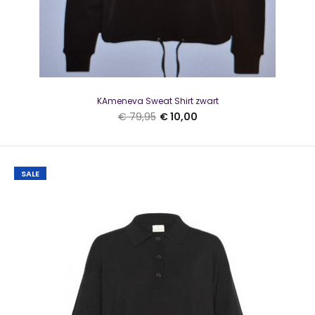
Kaffe KAdrew Turtleneck t shirt chalk
€ 10,00
KAmeneva Sweat Shirt zwart
€ 49,95
€ 79,95
€ 10,00
SALE
Kaffe KAdrew Turtleneck T-shirt chalk Wit geribbelde
turtleneck top met lange mouwen...
SALE