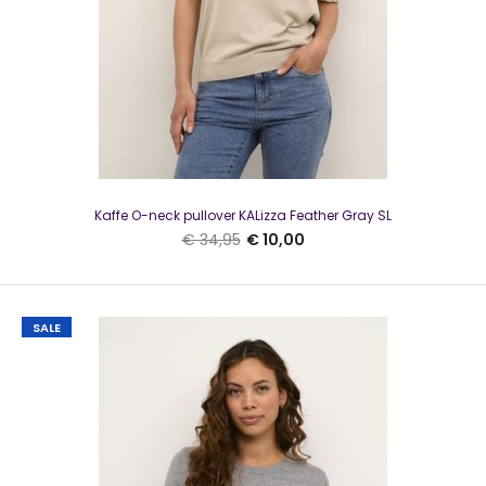
Kaffe O-neck pullover KALizza Feather Gray SL
€ 34,95
€ 10,00
SALE
Kaffe KAregina trui O-Neck Knit Dawn Purple
€ 10,00
€ 49,95