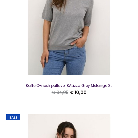
Kaffe KAregina Trui O-Neck Knit Dawn PurpleMooie trui van
Kaffe met een subtiel glittertje. ..
SALE
Kaffe O-neck pullover KALizza Grey Melange SL
€ 34,95
€ 10,00
SALE