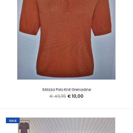
KAmeneva Sweat Shirt zwartZacht sweatshirt van KAffe
met lange mouwen en tunnelkoord..
SALE
KAlizza Polo Knit Grenadine
€ 49,95
€ 10,00
SALE