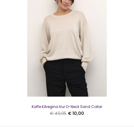
Kaffe KAlizza Knit Pullover Soft Chambray
€ 10,00
€ 34,95
Kaffe KAlizza Knit Pullover Soft ChambrayMooie knit pullover
met ronde hals en korte mouwen..
Kaffe KAregina trui O-Neck Sand Collar
€ 49,95
€ 10,00
SALE