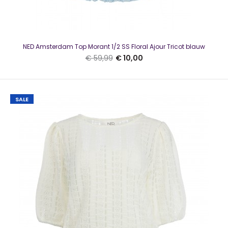
Kaffe O-neck pullover KALizza Ultramarine SL
€ 10,00
€ 34,95
NED Amsterdam Top Morant 1/2 SS Floral Ajour Tricot blauw
€ 59,99
€ 10,00
SALE
Kaffe O-neck pullover KALizza Ultramarine SLMooie trui van
Kaffe in de kleur blauw Het model heeft e..
SALE