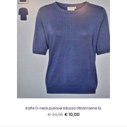
KAlizza Polo Knit Zwart
€ 10,00
€ 49,95
KAlizza Polo Knit ZwartMooie polo van knitwear met een
polosluiting.De polo heeft korte mouwen, valt..
SALE
Kaffe O-neck pullover KALizza Ultramarine SL
€ 34,95
€ 10,00