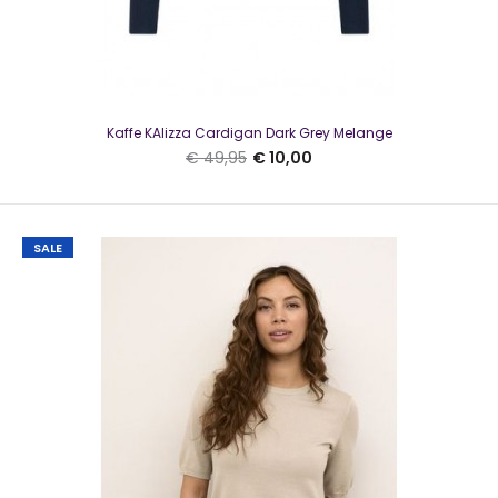
Kaffe KAlizza Cardigan Dark Grey Melange
€ 49,95
€ 10,00
NED Amsterdam Top Lucie SS Blue Lolita Ink Art
€ 10,00
SALE
€ 69,99
NED Amsterdam Top Lucie SS Blue Lolita Ink ArtMooi top van
NED met een kort mouwtje en een elastisch..
SALE