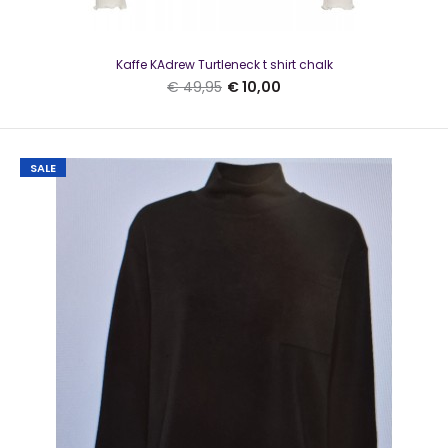
Kaffe KAdrew Turtleneck T-shirt ZwartZwart geribbelde
Kaffe KAdrew Turtleneck t shirt chalk
turtleneck top met lange mouwen...
€ 49,95
€ 10,00
SALE
SALE