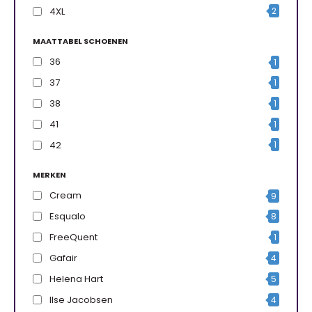
4XL
2
MAATTABEL SCHOENEN
36
1
37
1
38
1
41
1
42
1
MERKEN
Cream
9
Esqualo
8
FreeQuent
1
Gafair
4
Helena Hart
5
Ilse Jacobsen
4