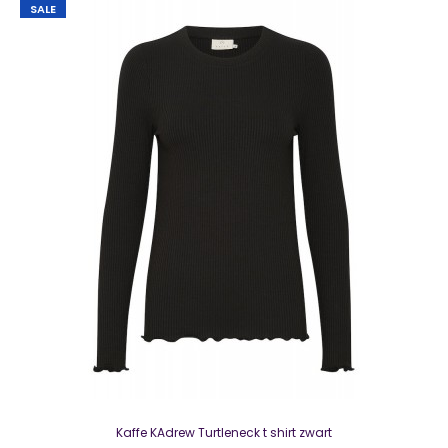
SALE
Kaffe KAmaghrete Pullover zwart
€ 10,00
€ 49,95
Kaffe KAmaghrete Pullover zwartNauwsluitende, geribde
trui met subtiele verticale opengewerkte detai..
SALE
Kaffe KAdrew Turtleneck t shirt zwart