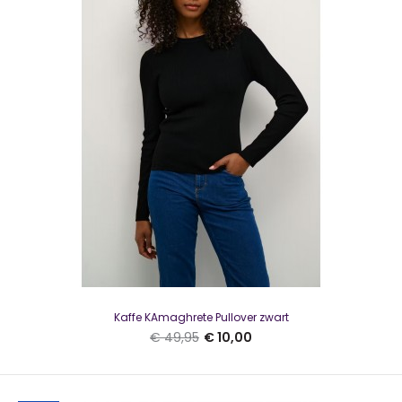
Luca Kayz Riem CL Calvados M3183 90 cmEcht leren riem
van 3 cm breed in een mooie maisgele kle..
SALE
Kaffe KAmaghrete Pullover zwart
€ 49,95
€ 10,00