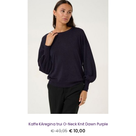
NED Amsterdam Top Morant 1/2 SS Floral Ajour Tricot Ecru
€ 10,00
€ 59,99
NED Amsterdam Top Morant 1/2 SS Floral Ajour Tricot
EcruMooie top met een verfijnde structuur, ronde..
Kaffe KAregina trui O-Neck Knit Dawn Purple
€ 49,95
€ 10,00