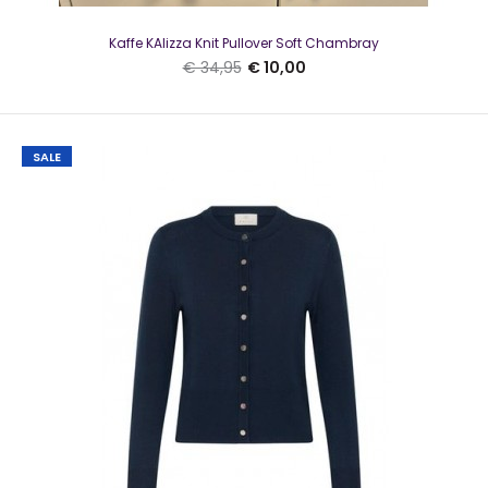
€ 10,00
€ 69,99
Kaffe KAlizza Knit Pullover Soft Chambray
€ 34,95
€ 10,00
NED Amsterdam Lyon Big Animal Lurex KnitMooie knitwear
SALE
trui van NED in de kleur zand met een ronde h..
SALE