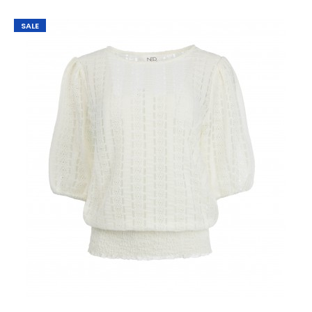
SALE
KAlizza Polo Knit Grenadine
€ 10,00
€ 49,95
KAlizza Polo Knit GrenadineMooie polo van knitwear met