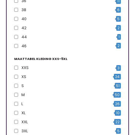
36
11
38
6
40
5
42
2
44
1
46
2
MAATTABEL KLEDING XXS-5XL
XXS
3
XS
24
S
51
M
50
L
26
XL
10
XXL
22
3XL
5