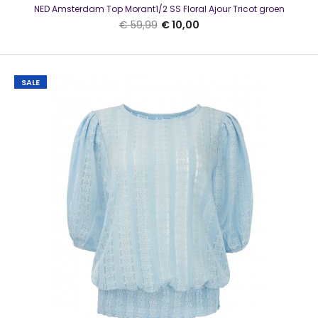
NED Amsterdam Top Morant1/2 SS Floral Ajour Tricot groen
een polosluiting.De polo heeft korte mouwen, ..
€ 59,99
€ 10,00
SALE
SALE