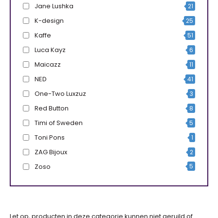
Jane Lushka
21
K-design
25
Kaffe
51
Luca Kayz
6
Maicazz
11
NED
41
One-Two Luxzuz
3
Red Button
8
Timi of Sweden
5
Toni Pons
1
ZAG Bijoux
2
Zoso
5
Let op, producten in deze categorie kunnen niet geruild of