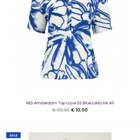
NED Amsterdam Top Morant 1/2 SS Floral Ajour Tricot blauw
€ 10,00
€ 59,99
NED Amsterdam Top Morant 1/2 SS Floral Ajour Tricot
blauwMooie top met een verfijnde structuur, rond..
SALE
NED Amsterdam Top Lucie SS Blue Lolita Ink Art
€ 69,99
€ 10,00
SALE