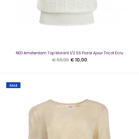
NED Amsterdam Top Morant 1/2 SS Floral Ajour Tricot Ecru
€ 59,99
€ 10,00
NED Amsterdam Top Morant1/2 SS Floral Ajour Tricot groen
SALE
€ 10,00
€ 59,99
NED Amsterdam Top Morant1/2 SS Floral Ajour Tricot
GroenMooie top met een verfijnde structuur, ronde..