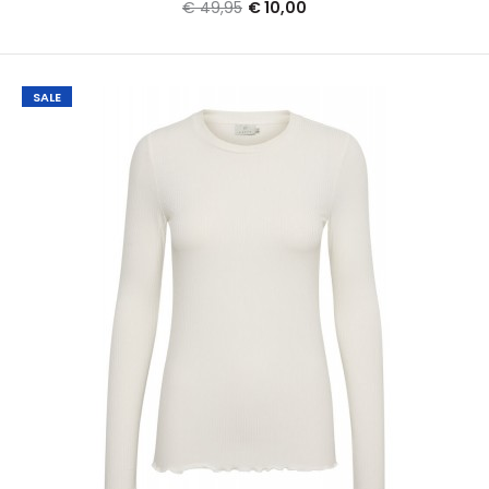
€ 49,95
€ 10,00
SALE
Kaffe KAdrew Turtleneck t shirt zwart
€ 10,00
€ 49,95