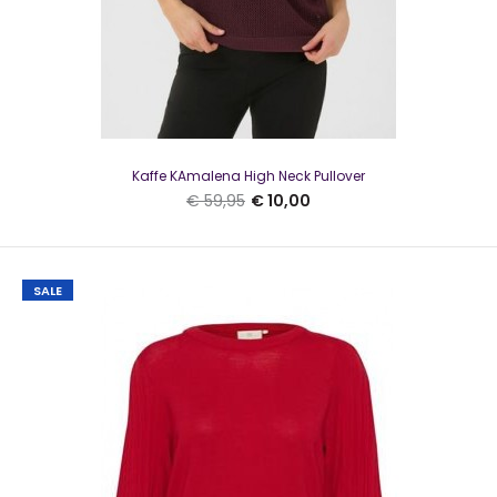
Kaffe O-neck pullover KALizza Mellow Yellow
€ 10,00
€ 49,95
Kaffe KAmalena High Neck Pullover
€ 59,95
€ 10,00
Kaffe O-neck pullover Mellow Yellow Mooie trui van Kaffe in
SALE
de kleur geel Het model heeft een r..
SALE