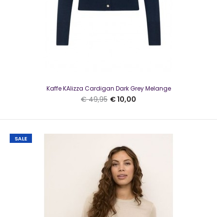
Kaffe KAregina trui O-Neck Knit Dawn Purple
€ 10,00
€ 49,95
Kaffe KAregina Trui O-Neck Knit Dawn PurpleMooie trui van
Kaffe KAlizza Cardigan Dark Grey Melange
Kaffe met een subtiel glittertje. ..
€ 49,95
€ 10,00
SALE
SALE