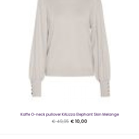
Red Button Turtleneck MoccaMooie coltrui van een zachte
viscosemix leuke prijs - leuke trui - k..
SALE
Kaffe O-neck pullover KALizza Elephant Skin Melange
€ 49,95
€ 10,00