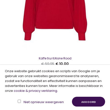
Kaffe trui KAlone Rood
€ 59,95
€ 10,00
Onze website gebruikt cookies en scripts van Google om je
Kaffe O-neck pullover KALizza Elephant Skin Melange
gebruik van onze websites geanonimiseerd te analyseren,
€ 10,00
zodat we functionaliteit en effectiviteit kunnen aanpassen en
€ 49,95
SALE
advertenties kunnen tonen. Meer informatie is beschikbaar in
onze
cookie & privacy verklaring
.
Niet opnieuw weergeven
AKKOORD