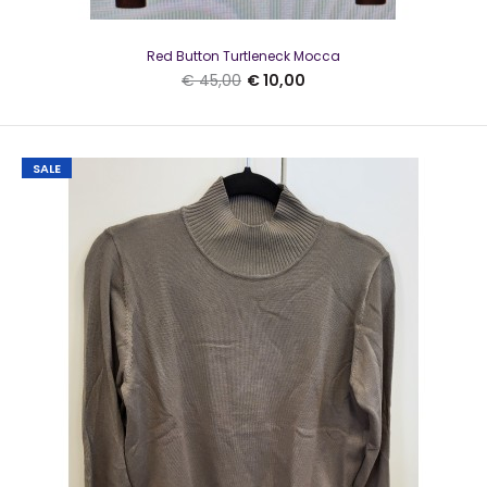
Red Button Turtleneck Mocca
€ 45,00
€ 10,00
SALE
Kaffe O-neck pullover KALizza Grey Melange SL
€ 10,00
€ 34,95