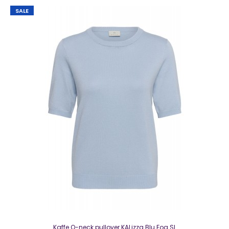
SALE
Kaffe O-neck pullover KALizza Aloe SLMooie trui van Kaffe in
de kleur groen Het model heeft een rond..
SALE
Kaffe O-neck pullover KALizza Blu Fog SL