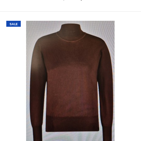
SALE
Kaffe O-neck pullover KALizza Feather Gray SL
€ 10,00
€ 34,95
Kaffe O-neck pullover KALizza Feather Gray SLMooie trui van
Kaffe in de kleur zand/grijs Het model h..
SALE