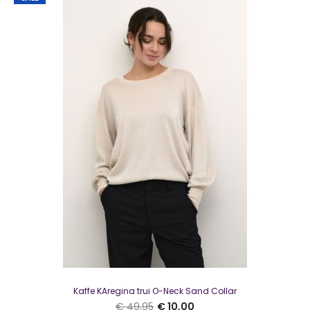
€ 10,00
€ 49,95
Kaffe KAlizza Cardigan Dark Grey MelangeMooi vestje van
Kaffe in een donkergrijze kleur..
SALE
Kaffe KAregina trui O-Neck Sand Collar
€ 49,95
€ 10,00