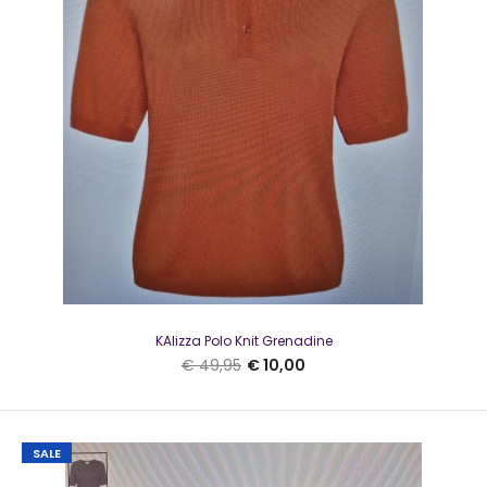
KAlizza Polo Knit Zwart
€ 10,00
KAlizza Polo Knit Grenadine
€ 49,95
€ 49,95
€ 10,00
SALE
KAlizza Polo Knit ZwartMooie polo van knitwear met een