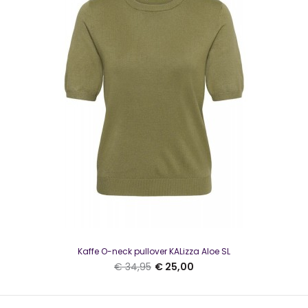
Kaffe O-neck pullover KALizza Aloe SL
Kaffe O-neck pullover KALizza Aloe SL
€ 25,00
€ 34,95
€ 34,95
€ 25,00