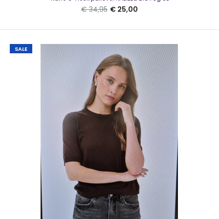
€ 34,95
€ 25,00
SALE
Kaffe O-neck pullover KALizza Blu Fog SL
€ 25,00
€ 34,95
Kaffe O-neck pullover KALizza Blu Fog SLMooie trui van Kaffe
in de kleur lichtblauw. Het model heeft..
SALE