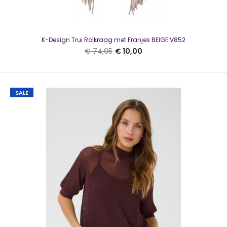
Kaffe O-neck pullover KALizza Zwart SLMooie trui van Kaffe
in de kleur zwart Het model heeft een ron..
K-Design Trui Rolkraag met Franjes BEIGE V852
€ 74,95
€ 10,00
SALE
SALE