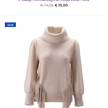
€ 74,95
€ 10,00
SALE
Kaffe O-neck pullover KALizza Zwart SL
€ 10,00
€ 34,95