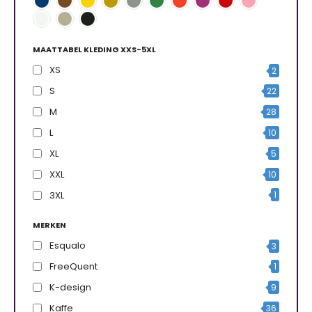
MAATTABEL KLEDING XXS-5XL
XS
2
S
22
M
28
L
10
XL
5
XXL
10
3XL
1
MERKEN
Esqualo
3
FreeQuent
1
K-design
9
Kaffe
36