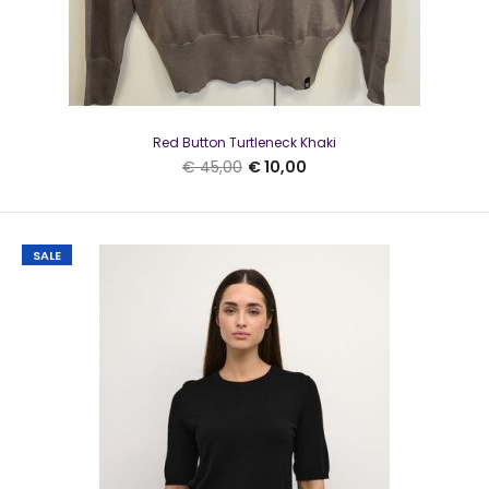
Kaffe O-neck pullover KALizza Grey Melange SLMooie trui
van Kaffe in de kleur grijs. Het model..
Red Button Turtleneck Khaki
€ 45,00
€ 10,00
SALE
SALE