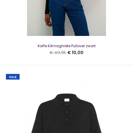
Kaffe O-neck pullover KALizza Coffee Bean SLMooie trui van
Kaffe in de kleur bruin Het model heeft e..
SALE
Kaffe KAmaghrete Pullover zwart
€ 49,95
€ 10,00
SALE