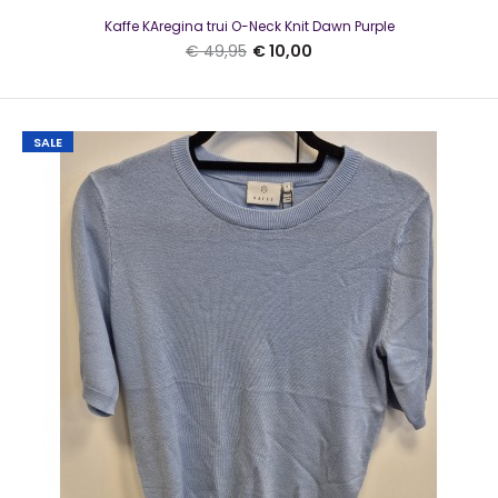
Kaffe KAregina trui O-Neck Knit Dawn Purple
€ 49,95
€ 10,00
SALE
Kaffe O-neck pullover KALizza Ultramarine SL
€ 10,00
€ 34,95
Kaffe O-neck pullover KALizza Ultramarine SLMooie trui van
Kaffe in de kleur blauw Het model heeft e..