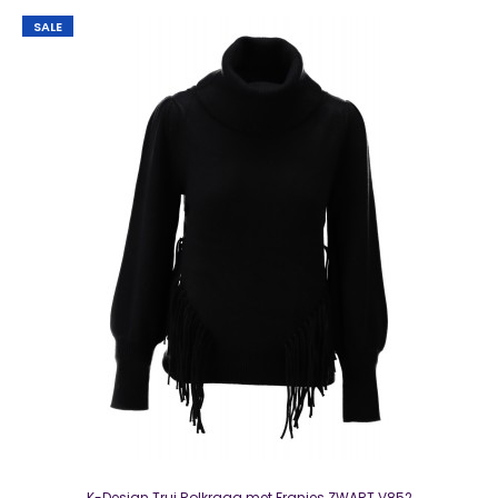
SALE
Red Button Turtleneck Khaki
€ 10,00
€ 45,00
Red Button Turtleneck KhakiMooie coltrui van een zachte
viscosemix leuke prijs - leuke trui - k..
SALE
K-Design Trui Rolkraag met Franjes ZWART V852