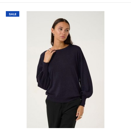
SALE
KAlizza Polo Knit Grenadine
€ 10,00
€ 49,95
KAlizza Polo Knit GrenadineMooie polo van knitwear met
een polosluiting.De polo heeft korte mouwen, ..
SALE