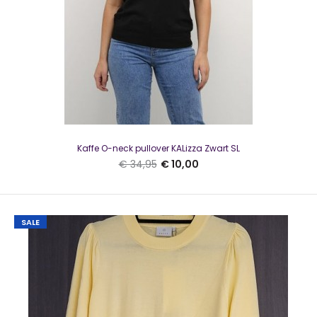
Kaffe KAregina trui O-Neck Sand Collar
€ 10,00
€ 49,95
Kaffe O-neck pullover KALizza Zwart SL
€ 34,95
€ 10,00
Kaffe KAregina Trui O-Neck Knit Sand CollarMooie trui van
SALE
Kaffe met een subtiel glittertje. Mooi voo..
SALE