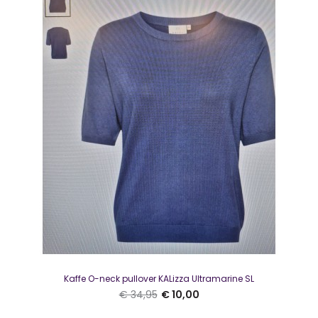
polosluiting.De polo heeft korte mouwen, valt..
SALE
Kaffe O-neck pullover KALizza Ultramarine SL
€ 34,95
€ 10,00