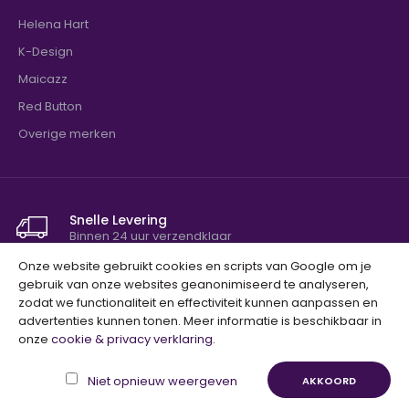
Helena Hart
K-Design
Maicazz
Red Button
Overige merken
Snelle Levering
Binnen 24 uur verzendklaar
Onze website gebruikt cookies en scripts van Google om je
Niet tevreden? Geld terug!
gebruik van onze websites geanonimiseerd te analyseren,
100% tevredenheidsgarantie
zodat we functionaliteit en effectiviteit kunnen aanpassen en
advertenties kunnen tonen. Meer informatie is beschikbaar in
onze
cookie & privacy verklaring
.
Copyright © 2023, BestelHierSnel.nl, Alle Rechten
Voorbehouden. Ontwerp door
Unfolded
.
Niet opnieuw weergeven
AKKOORD