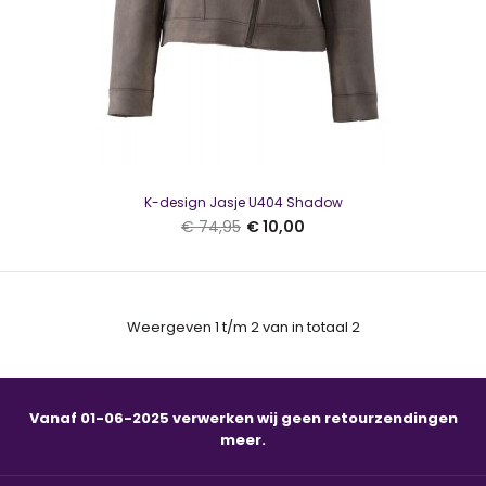
K-design Jasje U404 Shadow
€ 74,95
€ 10,00
Weergeven 1 t/m 2 van in totaal 2
K-design Jasje U404 Shadow
€ 10,00
€ 74,95
Vanaf 01-06-2025 verwerken wij geen retourzendingen
meer.