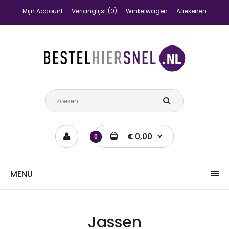
Mijn Account
Verlanglijst (0)
Winkelwagen
Afrekenen
€ 0,00
0
MENU
Jassen