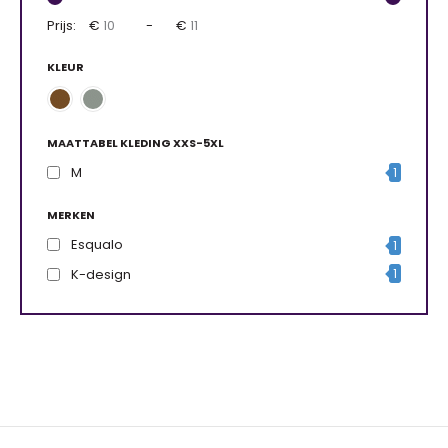
Prijs:
€
-
€
KLEUR
MAATTABEL KLEDING XXS-5XL
M
1
MERKEN
Esqualo
1
K-design
1