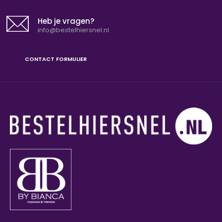
K-design Jasje U404 ShadowK-design Jasje met
rits U404 Shadow Jasje met rits. Dr..
Heb je vragen?
info@bestelhiersnel.nl
CONTACT FORMULIER