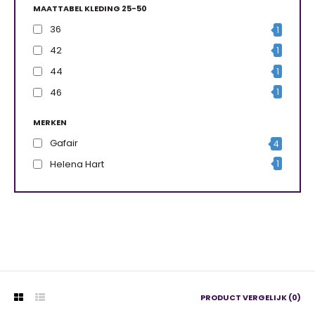
MAATTABEL KLEDING 25-50
36
1
42
1
44
1
46
1
MERKEN
Gafair
4
Helena Hart
1
PRODUCT VERGELIJK (0)