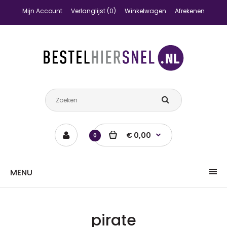
Mijn Account
Verlanglijst (0)
Winkelwagen
Afrekenen
€ 0,00
0
MENU
pirate