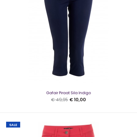
Gafair Piraat Sila Zand
€ 10,00
€ 49,95
Gafair Piraat Sila ZandSila is een prachtige broek die ideaal
is voor dames die zoeken naar een comb..
SALE
Gafair Piraat Sila Indigo
€ 49,95
€ 10,00
SALE