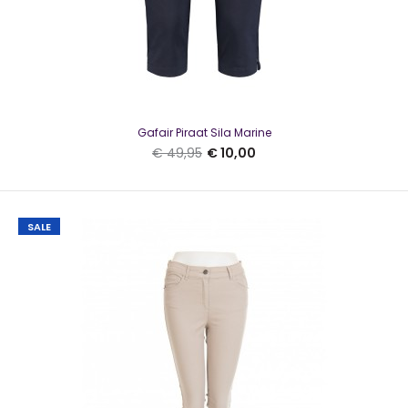
Gafair Piraat Sila Marine
€ 49,95
€ 10,00
SALE
Gafair Piraat Sila Marine
€ 10,00
€ 49,95
Gafair Piraat Sila MarineSila is een prachtige broek die
ideaal is voor dames die zoeken naar een co..