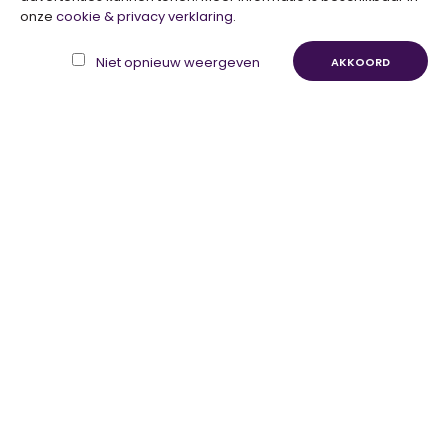
onze
cookie & privacy verklaring
.
Over Ons
Verzenden
Niet opnieuw weergeven
AKKOORD
Privacy
Algemene Voorwaarden
Contact
Sitemap
Merkenlijst
Klanten
Mijn Account
Bestelgeschiedenis
Verlanglijst