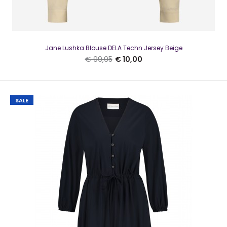
Jane Lushka Blouse DELA Techn Jersey Beige
€ 99,95
€ 10,00
Jane Lushka DALAS Off White
€ 10,00
€ 119,95
SALE
Jane Lushka DALAS Off WhiteMooie chino in technical
jerseyzelfde model als vorig jaarpersoonlijk 1 v..
SALE