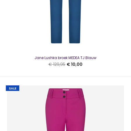
Jane Lushka broek MEDEA TJ Blauw
€ 129,95
€ 10,00
Jane Lushka Mirel Pants TJ Beige
€ 15,00
€ 149,95
SALE
Jane Lushka Mirel Pants TJ Beigeeen fijn ruitje in de broek --
leuk bij blazer HANNA..