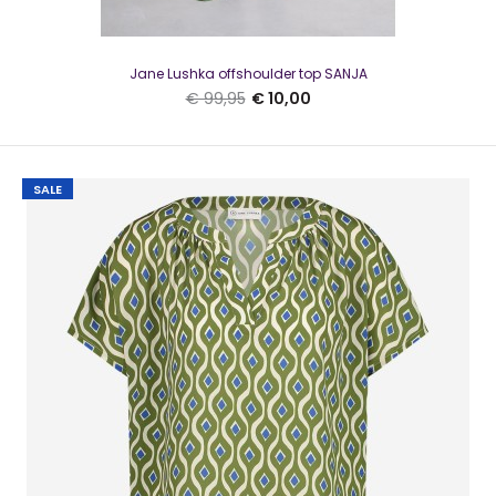
€ 10,00
€ 129,95
Jane Lushka offshoulder top SANJA
€ 99,95
€ 10,00
Jane Lushka broek DALAS TJ FUXIA winterSupergaaf broekje
met een tweeknoopssluiting, + riemlussen&nb..
SALE
SALE