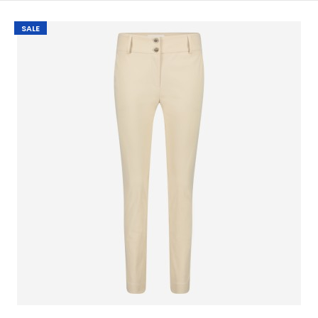
SALE
Jane Lushka REMI Top Green
€ 10,00
€ 89,95