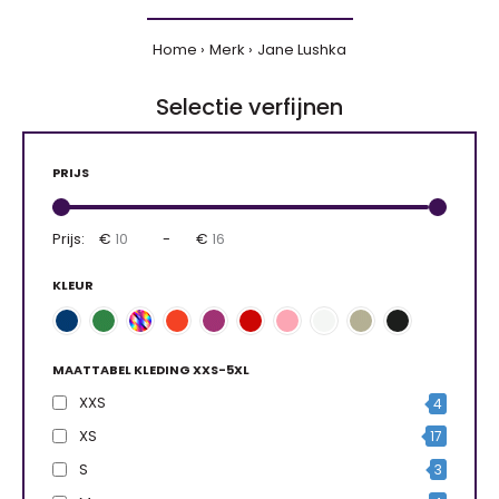
Home
Merk
Jane Lushka
Selectie verfijnen
PRIJS
Prijs:
€
-
€
KLEUR
MAATTABEL KLEDING XXS-5XL
XXS
4
XS
17
S
3