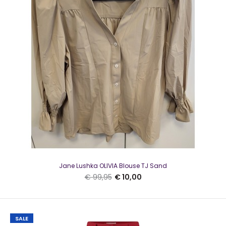
Jane Lushka Blouse Sisi/P Multi GreenSisi Blouse is een
vrouwelijke glanzende blouse uit de Jane Lus..
SALE
Jane Lushka OLIVIA Blouse TJ Sand
€ 99,95
€ 10,00
SALE