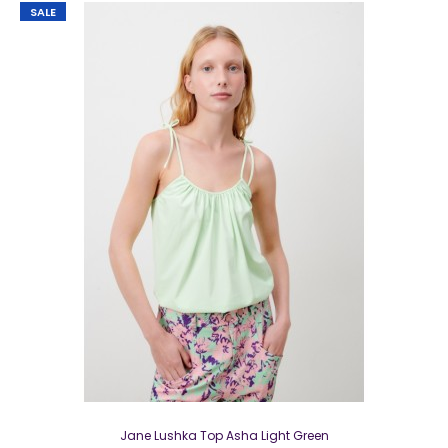
SALE
Jane Lushka broek MEDEA TJ Blauw
€ 10,00
€ 129,95
Jane Lushka broek MEDEA TJ BlauwSupergaaf broekje met
een tweeknoopssluiting, + riemlussen Draa..
Jane Lushka Top Asha Light Green