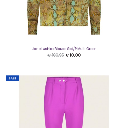
Jane Lushka Snowy Vest Zwart
€ 10,00
Jane Lushka Blouse Sisi/P Multi Green
€ 79,95
€ 109,95
€ 10,00
SALE
Jane Lushka Snowy Vest ZwartMooi fijngebreid topje van
Jane Lushka in een viscosemix met een V-hals ..
SALE