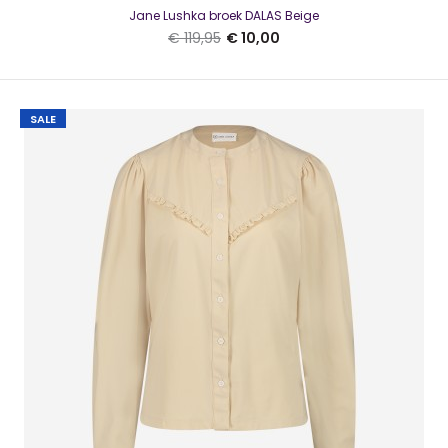
Jane Lushka broek DALAS Beige
€ 119,95
€ 10,00
Jane Lushka REMI Top GreenMooi soepelvallende top valt
op maat - rekt niet meeMateriaal: 100% V..
SALE
SALE