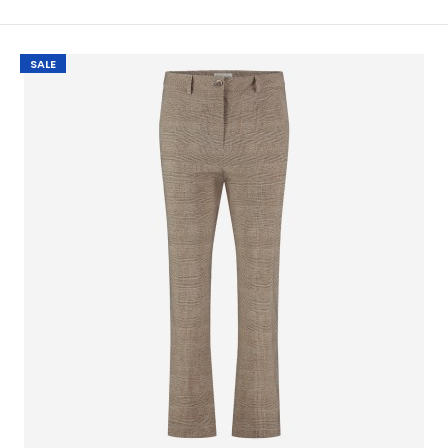
SALE
Jane Lushka OLIVIA Blouse TJ Sand
€ 10,00
€ 99,95