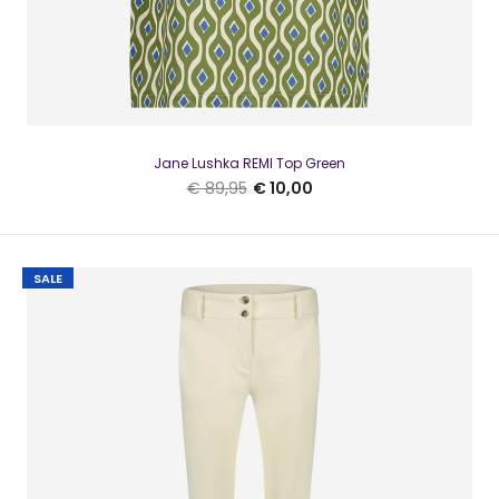
Jane Lushka REMI Top Green
€ 89,95
€ 10,00
Jane Lushka Top Asha Green
€ 10,00
€ 59,95
SALE
Jane Lushka Top Asha Green Heerlijke top voor de lekkere
zomerse dagen.Deze top heeft spaghetti..
SALE