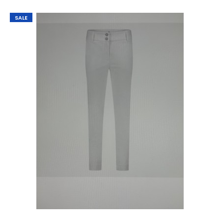
SALE
Jane Luhka Pants Dalas TJ Apricot
€ 10,00
€ 129,95
Jane Luhka Pants Dalas TJ ApricotMooi broekje van Jane
Lushka met rechte pijpen, losse pasvorm en ee..
SALE