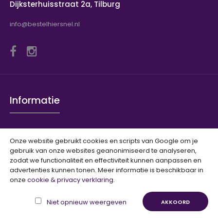
Dijksterhuisstraat 2a, Tilburg
info@bestelhiersnel.nl
Jane Lushka dress long STEFFI Blue
€ 10,00
€ 139,95
Informatie
Jane Lushka dress long STEFFI BlueMooie soepele jurk van
viscose recht model , mooi te accentueren m..
Over Ons
Onze website gebruikt cookies en scripts van Google om je
Verzenden
gebruik van onze websites geanonimiseerd te analyseren,
Privacy
zodat we functionaliteit en effectiviteit kunnen aanpassen en
SALE
advertenties kunnen tonen. Meer informatie is beschikbaar in
Algemene Voorwaarden
onze
cookie & privacy verklaring
.
Contact
Niet opnieuw weergeven
AKKOORD
Sitemap