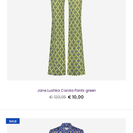
Jane Lushka Top Asha Light Green Heerlijke top voor de
lekkere zomerse dagen.Deze top heeft spa..
SALE
Jane Lushka Carola Pants green
€ 129,95
€ 10,00
SALE