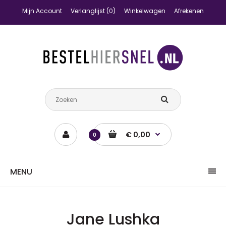
Mijn Account
Verlanglijst (0)
Winkelwagen
Afrekenen
€ 0,00
0
MENU
Jane Lushka