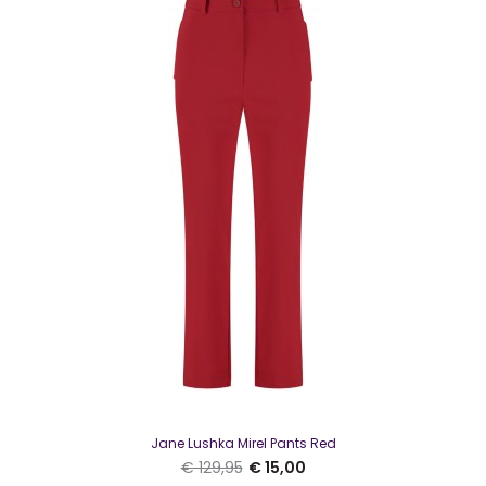
Jane Lushka Pants Styla Fuxia
€ 10,00
€ 109,95
Jane Lushka Pants Styla FuxiaMooie broek van Jane Lushka .
Deze is gemaakt van een zeer ademen..
SALE
Jane Lushka Mirel Pants Red
€ 129,95
€ 15,00