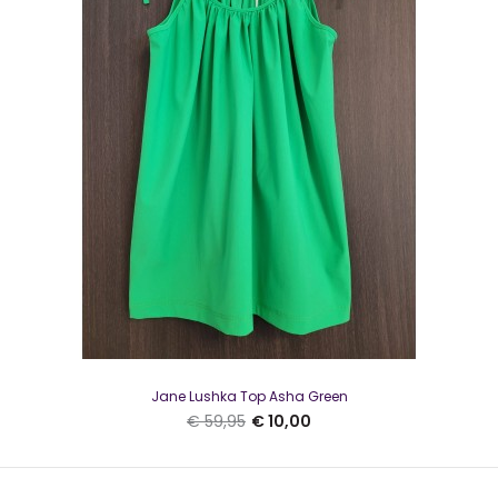
Jane Lushka Pants Doris TJ Sand
€ 10,00
€ 139,95
Jane Lushka Pants Doris TJ SandMooi broekje van jane
Lushka met grote opgestikte zakken aan de voork..
SALE
Jane Lushka Top Asha Green
€ 59,95
€ 10,00