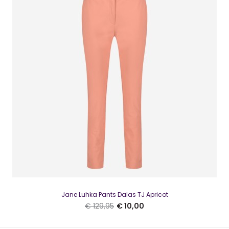
€ 129,95
Jane Lushka CAROLA pants TurquoiseMooie rechtvallende
wijde broek in die prachtige kleur Turquoiseso..
SALE
Jane Luhka Pants Dalas TJ Apricot
€ 129,95
€ 10,00