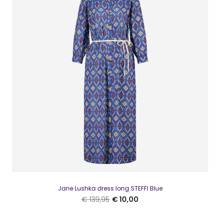
Jane Lushka offshoulder top SANJA
€ 10,00
€ 99,95
Jane Lushka offshoulder top SANJADe mooie Jane Lushka
top Sanja technical Jersey is een off sh..
Jane Lushka dress long STEFFI Blue
SALE
€ 139,95
€ 10,00