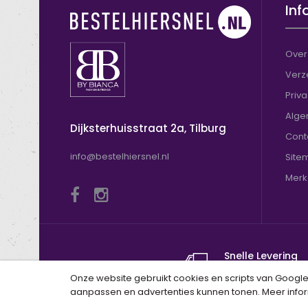
Inf
Over
Verz
Priv
Alge
Dijksterhuisstraat 2a, Tilburg
Cont
info@bestelhiersnel.nl
Site
Merke
Snelle Levering
Binnen 24 uur ver
Onze website gebruikt cookies en scripts van Google 
aanpassen en advertenties kunnen tonen. Meer infor