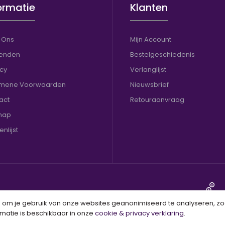
ormatie
Klanten
 Ons
Mijn Account
enden
Bestelgeschiedenis
acy
Verlanglijst
mene Voorwaarden
Nieuwsbrief
act
Retouraanvraag
map
nlijst
zendklaar
om je gebruik van onze websites geanonimiseerd te analyseren, zodat
matie is beschikbaar in onze
cookie & privacy verklaring
.