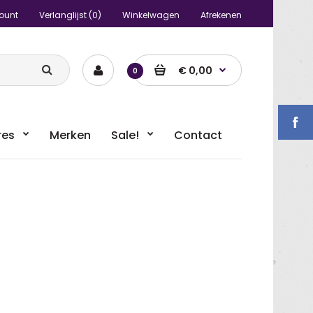
ount
Verlanglijst (0)
Winkelwagen
Afrekenen
€ 0,00
0
res
Merken
Sale!
Contact