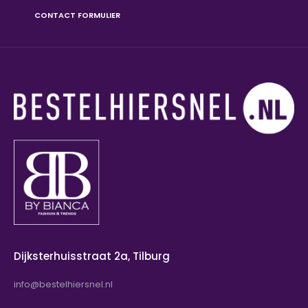
CONTACT FORMULIER
Kaffe O-neck pullover KALizza Coffee Bean SLMooie trui van
Kaffe in de kleur bruin Het model heeft e..
Dijksterhuisstraat 2a, Tilburg
info@bestelhiersnel.nl