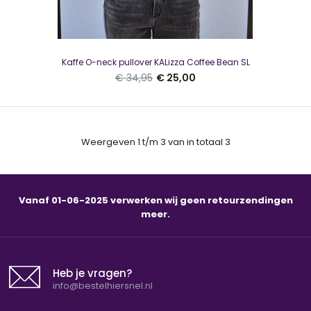
Kaffe O-neck pullover KALizza Coffee Bean SL
€ 34,95
€ 25,00
Weergeven 1 t/m 3 van in totaal 3
Vanaf 01-06-2025 verwerken wij geen retourzendingen
meer.
Kaffe O-neck pullover KALizza Coffee Bean SL
€ 25,00
€ 34,95
Heb je vragen?
info@bestelhiersnel.nl