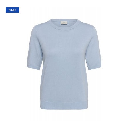
SALE
Kaffe O-neck pullover KALizza Aloe SLMooie trui van Kaffe in
de kleur groen Het model heeft een rond..
SALE