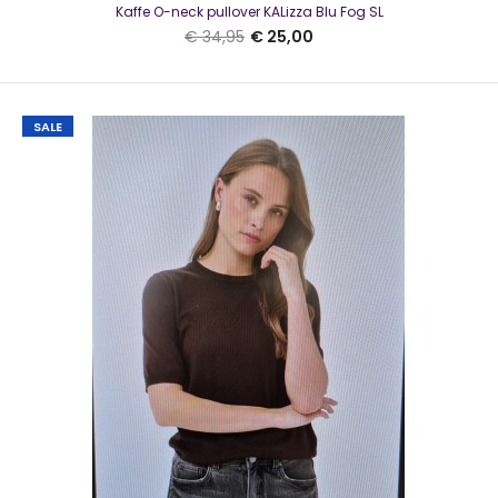
Kaffe O-neck pullover KALizza Blu Fog SL
€ 34,95
€ 25,00
SALE
Kaffe O-neck pullover KALizza Blu Fog SL
€ 25,00
€ 34,95
Kaffe O-neck pullover KALizza Blu Fog SLMooie trui van Kaffe
in de kleur lichtblauw. Het model heeft..
SALE