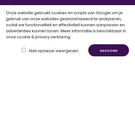
Klanten
Onze website gebruikt cookies en scripts van Google om je
gebruik van onze websites geanonimiseerd te analyseren,
zodat we functionaliteit en effectiviteit kunnen aanpassen en
Mijn Account
advertenties kunnen tonen. Meer informatie is beschikbaar in
Bestelgeschiedenis
onze
cookie & privacy verklaring
.
Verlanglijst
Niet opnieuw weergeven
AKKOORD
Nieuwsbrief
Retouraanvraag
Populaire Merken
Helena Hart
K-Design
Maicazz