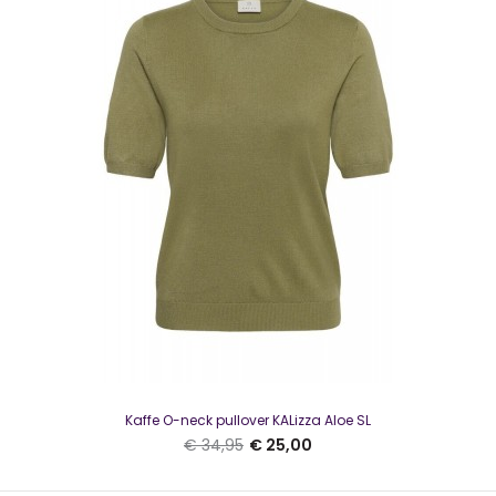
Kaffe O-neck pullover KALizza Aloe SL
Kaffe O-neck pullover KALizza Aloe SL
€ 25,00
€ 34,95
€ 34,95
€ 25,00