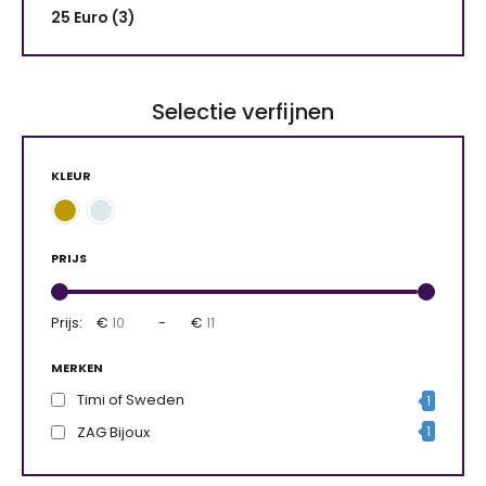
25 Euro (3)
Selectie verfijnen
KLEUR
PRIJS
Prijs:
€
-
€
MERKEN
Timi of Sweden
1
ZAG Bijoux
1