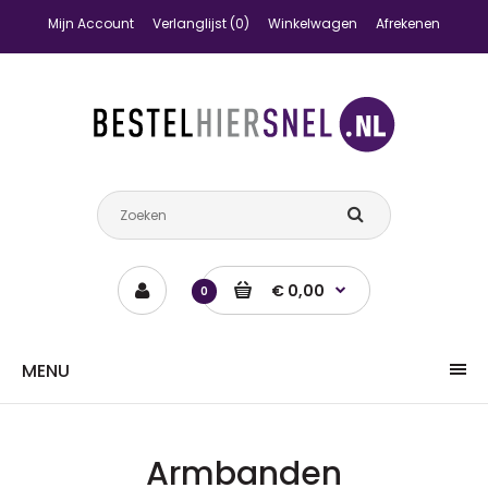
Mijn Account
Verlanglijst (0)
Winkelwagen
Afrekenen
€ 0,00
0
MENU
Armbanden