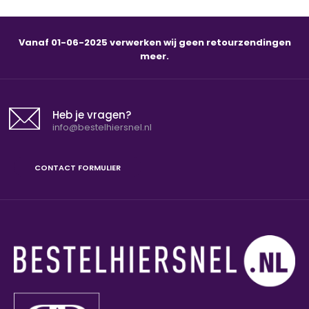
€ 10,00
€ 12,99
Vanaf 01-06-2025 verwerken wij geen retourzendingen
meer.
Super leuk en fijn armbandje van Timi of Sweden. Verpakt
met een 'postcard' met een leuke boods..
Heb je vragen?
info@bestelhiersnel.nl
CONTACT FORMULIER