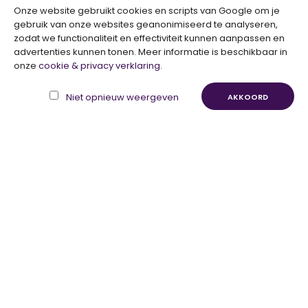
Onze website gebruikt cookies en scripts van Google om je
gebruik van onze websites geanonimiseerd te analyseren,
zodat we functionaliteit en effectiviteit kunnen aanpassen en
advertenties kunnen tonen. Meer informatie is beschikbaar in
Populaire Merken
onze
cookie & privacy verklaring
.
Niet opnieuw weergeven
AKKOORD
Helena Hart
K-Design
Maicazz
Red Button
Overige merken
Snelle Levering
Binnen 24 uur verzendklaar
Niet tevreden? Geld terug!
100% tevredenheidsgarantie