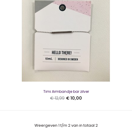
SALE
Timi Armbandje bar zilver
€ 12,99
€ 10,00
Weergeven 1 t/m 2 van in totaal 2
Timi Armbandje bar zilver