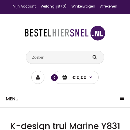
Mijn Account
Verlanglijst (0)
Winkelwagen
Afrekenen
€ 0,00
0
MENU
K-design trui Marine Y831