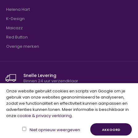
Helena Hart
K-Design
Maicazz
Red Button
Overige merken
Snelle Levering
Binnen 24 uur verzendklaar
Onze website gebruikt cookies en scripts van Google om je
Niet tevreden? Geld terug!
gebruik van onze websites geanonimiseerd te analyseren,
100% tevredenheidsgarantie
zodat we functionaliteit en effectiviteit kunnen aanpassen en
advertenties kunnen tonen. Meer informatie is beschikbaar in
onze
cookie & privacy verklaring
.
Copyright © 2023, BestelHierSnel.nl, Alle Rechten
Voorbehouden. Ontwerp door
Unfolded
.
Niet opnieuw weergeven
AKKOORD