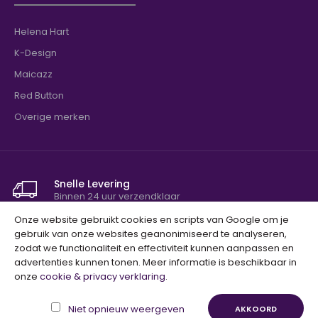
Helena Hart
K-Design
Maicazz
Red Button
Overige merken
Snelle Levering
Binnen 24 uur verzendklaar
Onze website gebruikt cookies en scripts van Google om je
Niet tevreden? Geld terug!
gebruik van onze websites geanonimiseerd te analyseren,
100% tevredenheidsgarantie
zodat we functionaliteit en effectiviteit kunnen aanpassen en
advertenties kunnen tonen. Meer informatie is beschikbaar in
onze
cookie & privacy verklaring
.
Copyright © 2023, BestelHierSnel.nl, Alle Rechten
Voorbehouden. Ontwerp door
Unfolded
.
Niet opnieuw weergeven
AKKOORD